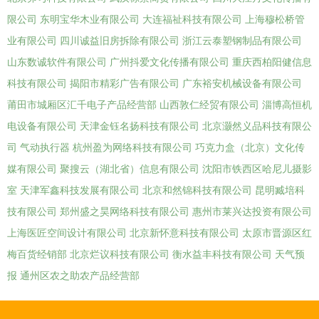
限公司
东明宝华木业有限公司
大连福祉科技有限公司
上海穆松桥管
业有限公司
四川诚益旧房拆除有限公司
浙江云泰塑钢制品有限公司
山东数诚软件有限公司
广州抖爱文化传播有限公司
重庆西柏阳健信息
科技有限公司
揭阳市精彩广告有限公司
广东裕安机械设备有限公司
莆田市城厢区汇千电子产品经营部
山西敦仁经贸有限公司
淄博高恒机
电设备有限公司
天津金钰名扬科技有限公司
北京灏然义品科技有限公
司
气动执行器
杭州盈为网络科技有限公司
巧克力盒（北京）文化传
媒有限公司
聚搜云（湖北省）信息有限公司
沈阳市铁西区哈尼儿摄影
室
天津军鑫科技发展有限公司
北京和然锦科技有限公司
昆明臧培科
技有限公司
郑州盛之昊网络科技有限公司
惠州市莱兴达投资有限公司
上海医匠空间设计有限公司
北京新怀意科技有限公司
太原市晋源区红
梅百货经销部
北京烂议科技有限公司
衡水益丰科技有限公司
天气预
报
通州区农之助农产品经营部